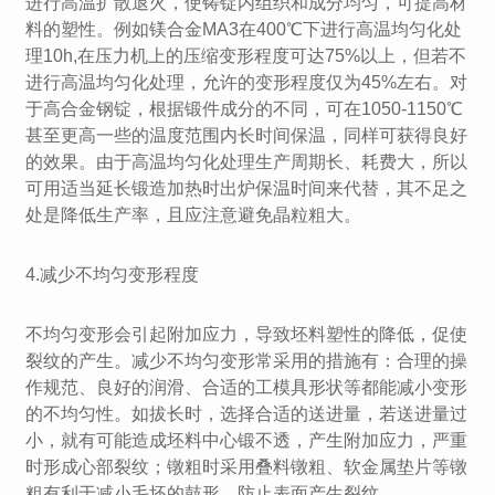
进行高温扩散退火，使铸锭内组织和成分均匀，可提高材
料的塑性。例如镁合金MA3在400℃下进行高温均匀化处
理10h,在压力机上的压缩变形程度可达75%以上，但若不
进行高温均匀化处理，允许的变形程度仅为45%左右。对
于高合金钢锭，根据锻件成分的不同，可在1050-1150℃
甚至更高一些的温度范围内长时间保温，同样可获得良好
的效果。由于高温均匀化处理生产周期长、耗费大，所以
可用适当延长锻造加热时出炉保温时间来代替，其不足之
处是降低生产率，且应注意避免晶粒粗大。
4.减少不均匀变形程度
不均匀变形会引起附加应力，导致坯料塑性的降低，促使
裂纹的产生。减少不均匀变形常采用的措施有：合理的操
作规范、良好的润滑、合适的工模具形状等都能减小变形
的不均匀性。如拔长时，选择合适的送进量，若送进量过
小，就有可能造成坯料中心锻不透，产生附加应力，严重
时形成心部裂纹；镦粗时采用叠料镦粗、软金属垫片等镦
粗有利于减小毛坯的鼓形，防止表面产生裂纹。